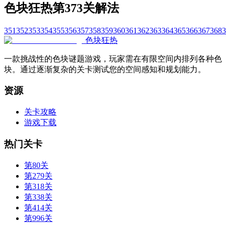
色块狂热第373关解法
351
352
353
354
355
356
357
358
359
360
361
362
363
364
365
366
367
368
3
色块狂热
一款挑战性的色块谜题游戏，玩家需在有限空间内排列各种色
块。通过逐渐复杂的关卡测试您的空间感知和规划能力。
资源
关卡攻略
游戏下载
热门关卡
第80关
第279关
第318关
第338关
第414关
第996关