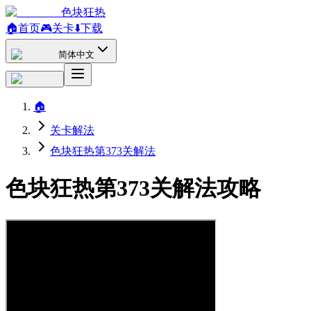
色块狂热
🏠
首页
🎮
关卡
⬇️
下载
简体中文
🏠
关卡解法
色块狂热第373关解法
色块狂热第373关解法攻略