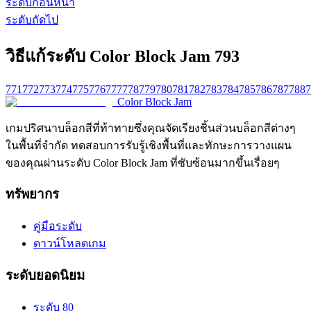
ระดับก่อนหน้า
ระดับถัดไป
วิธีแก้ระดับ Color Block Jam 793
771
772
773
774
775
776
777
778
779
780
781
782
783
784
785
786
787
788
7
Color Block Jam
เกมปริศนาบล็อกสีที่ท้าทายซึ่งคุณจัดเรียงชิ้นส่วนบล็อกสีต่างๆ
ในพื้นที่จำกัด ทดสอบการรับรู้เชิงพื้นที่และทักษะการวางแผน
ของคุณผ่านระดับ Color Block Jam ที่ซับซ้อนมากขึ้นเรื่อยๆ
ทรัพยากร
คู่มือระดับ
ดาวน์โหลดเกม
ระดับยอดนิยม
ระดับ 80