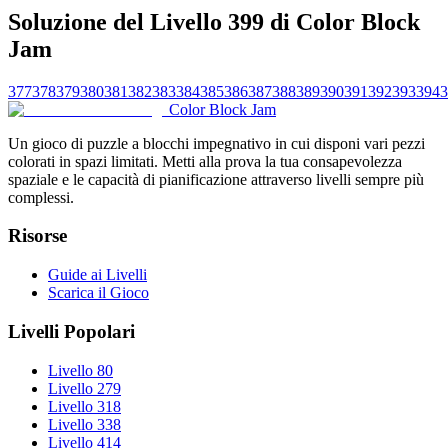
Soluzione del Livello 399 di Color Block
Jam
377
378
379
380
381
382
383
384
385
386
387
388
389
390
391
392
393
394
3
Color Block Jam
Un gioco di puzzle a blocchi impegnativo in cui disponi vari pezzi
colorati in spazi limitati. Metti alla prova la tua consapevolezza
spaziale e le capacità di pianificazione attraverso livelli sempre più
complessi.
Risorse
Guide ai Livelli
Scarica il Gioco
Livelli Popolari
Livello 80
Livello 279
Livello 318
Livello 338
Livello 414