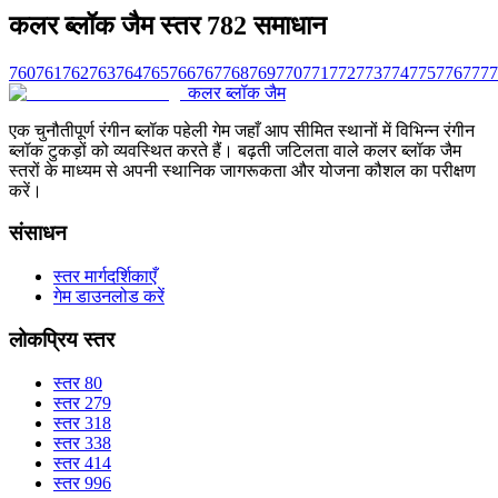
कलर ब्लॉक जैम स्तर 782 समाधान
760
761
762
763
764
765
766
767
768
769
770
771
772
773
774
775
776
777
7
कलर ब्लॉक जैम
एक चुनौतीपूर्ण रंगीन ब्लॉक पहेली गेम जहाँ आप सीमित स्थानों में विभिन्न रंगीन
ब्लॉक टुकड़ों को व्यवस्थित करते हैं। बढ़ती जटिलता वाले कलर ब्लॉक जैम
स्तरों के माध्यम से अपनी स्थानिक जागरूकता और योजना कौशल का परीक्षण
करें।
संसाधन
स्तर मार्गदर्शिकाएँ
गेम डाउनलोड करें
लोकप्रिय स्तर
स्तर 80
स्तर 279
स्तर 318
स्तर 338
स्तर 414
स्तर 996