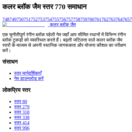
कलर ब्लॉक जैम स्तर 770 समाधान
748
749
750
751
752
753
754
755
756
757
758
759
760
761
762
763
764
765
7
कलर ब्लॉक जैम
एक चुनौतीपूर्ण रंगीन ब्लॉक पहेली गेम जहाँ आप सीमित स्थानों में विभिन्न रंगीन
ब्लॉक टुकड़ों को व्यवस्थित करते हैं। बढ़ती जटिलता वाले कलर ब्लॉक जैम
स्तरों के माध्यम से अपनी स्थानिक जागरूकता और योजना कौशल का परीक्षण
करें।
संसाधन
स्तर मार्गदर्शिकाएँ
गेम डाउनलोड करें
लोकप्रिय स्तर
स्तर 80
स्तर 279
स्तर 318
स्तर 338
स्तर 414
स्तर 996