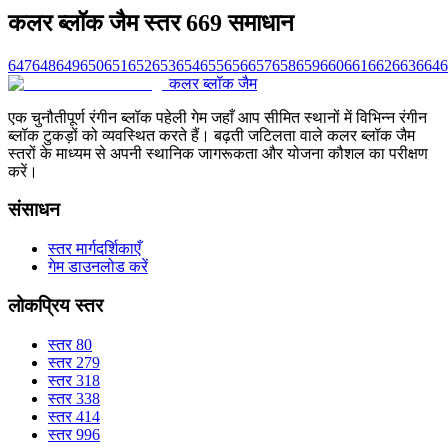
कलर ब्लॉक जैम स्तर 669 समाधान
647
648
649
650
651
652
653
654
655
656
657
658
659
660
661
662
663
664
6
कलर ब्लॉक जैम
एक चुनौतीपूर्ण रंगीन ब्लॉक पहेली गेम जहाँ आप सीमित स्थानों में विभिन्न रंगीन
ब्लॉक टुकड़ों को व्यवस्थित करते हैं। बढ़ती जटिलता वाले कलर ब्लॉक जैम
स्तरों के माध्यम से अपनी स्थानिक जागरूकता और योजना कौशल का परीक्षण
करें।
संसाधन
स्तर मार्गदर्शिकाएँ
गेम डाउनलोड करें
लोकप्रिय स्तर
स्तर 80
स्तर 279
स्तर 318
स्तर 338
स्तर 414
स्तर 996