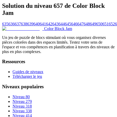
Solution du niveau 657 de Color Block
Jam
635
636
637
638
639
640
641
642
643
644
645
646
647
648
649
650
651
652
6
Color Block Jam
Un jeu de puzzle de blocs stimulant où vous organisez diverses
pièces colorées dans des espaces limités. Testez votre sens de
l'espace et vos compétences en planification à travers des niveaux de
plus en plus complexes.
Ressources
Guides de niveaux
Télécharger le jeu
Niveaux populaires
Niveau 80
Niveau 279
Niveau 318
Niveau 338
Niveau 414