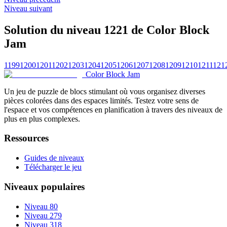
Niveau suivant
Solution du niveau 1221 de Color Block
Jam
1199
1200
1201
1202
1203
1204
1205
1206
1207
1208
1209
1210
1211
121
Color Block Jam
Un jeu de puzzle de blocs stimulant où vous organisez diverses
pièces colorées dans des espaces limités. Testez votre sens de
l'espace et vos compétences en planification à travers des niveaux de
plus en plus complexes.
Ressources
Guides de niveaux
Télécharger le jeu
Niveaux populaires
Niveau 80
Niveau 279
Niveau 318