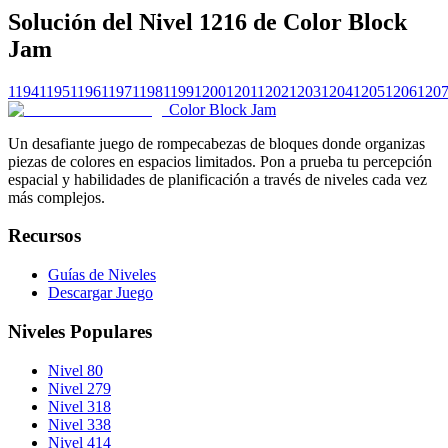
Solución del Nivel 1216 de Color Block
Jam
1194
1195
1196
1197
1198
1199
1200
1201
1202
1203
1204
1205
1206
120
Color Block Jam
Un desafiante juego de rompecabezas de bloques donde organizas
piezas de colores en espacios limitados. Pon a prueba tu percepción
espacial y habilidades de planificación a través de niveles cada vez
más complejos.
Recursos
Guías de Niveles
Descargar Juego
Niveles Populares
Nivel 80
Nivel 279
Nivel 318
Nivel 338
Nivel 414