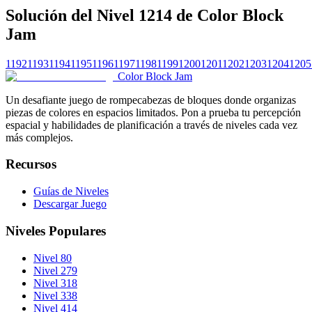
Solución del Nivel 1214 de Color Block
Jam
1192
1193
1194
1195
1196
1197
1198
1199
1200
1201
1202
1203
1204
1205
Color Block Jam
Un desafiante juego de rompecabezas de bloques donde organizas
piezas de colores en espacios limitados. Pon a prueba tu percepción
espacial y habilidades de planificación a través de niveles cada vez
más complejos.
Recursos
Guías de Niveles
Descargar Juego
Niveles Populares
Nivel 80
Nivel 279
Nivel 318
Nivel 338
Nivel 414