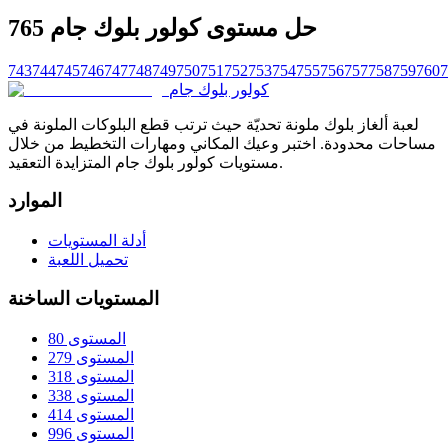
حل مستوى كولور بلوك جام 765
743
744
745
746
747
748
749
750
751
752
753
754
755
756
757
758
759
760
7
كولور بلوك جام
لعبة ألغاز بلوك ملونة تحديّة حيث ترتب قطع البلوكات الملونة في
مساحات محدودة. اختبر وعيك المكاني ومهارات التخطيط من خلال
مستويات كولور بلوك جام المتزايدة التعقيد.
الموارد
أدلة المستويات
تحميل اللعبة
المستويات الساخنة
المستوى 80
المستوى 279
المستوى 318
المستوى 338
المستوى 414
المستوى 996