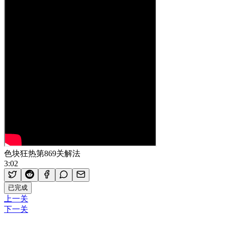
色块狂热第869关解法
3:02
已完成
上一关
下一关