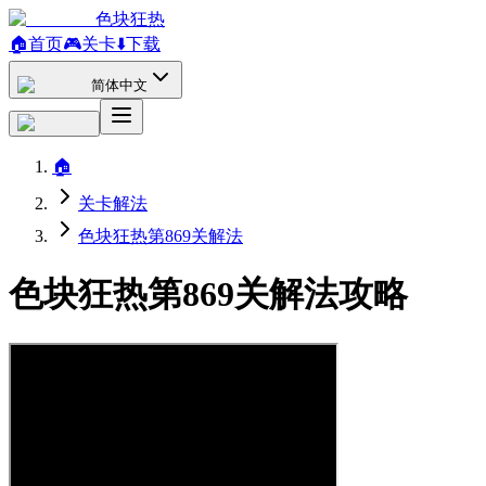
色块狂热
🏠
首页
🎮
关卡
⬇️
下载
简体中文
🏠
关卡解法
色块狂热第869关解法
色块狂热第869关解法攻略