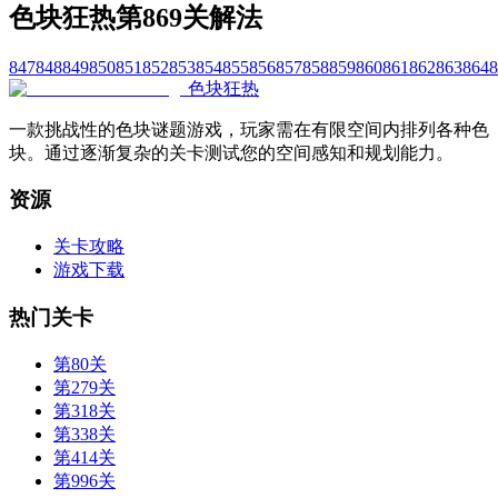
色块狂热第869关解法
847
848
849
850
851
852
853
854
855
856
857
858
859
860
861
862
863
864
8
色块狂热
一款挑战性的色块谜题游戏，玩家需在有限空间内排列各种色
块。通过逐渐复杂的关卡测试您的空间感知和规划能力。
资源
关卡攻略
游戏下载
热门关卡
第80关
第279关
第318关
第338关
第414关
第996关