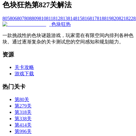
色块狂热第827关解法
805
806
807
808
809
810
811
812
813
814
815
816
817
818
819
820
821
822
8
色块狂热
一款挑战性的色块谜题游戏，玩家需在有限空间内排列各种色
块。通过逐渐复杂的关卡测试您的空间感知和规划能力。
资源
关卡攻略
游戏下载
热门关卡
第80关
第279关
第318关
第338关
第414关
第996关