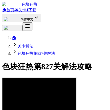
色块狂热
🏠
首页
🎮
关卡
⬇️
下载
简体中文
🏠
关卡解法
色块狂热第827关解法
色块狂热第827关解法攻略