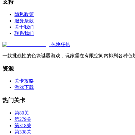
支持
隐私政策
服务条款
关于我们
联系我们
色块狂热
一款挑战性的色块谜题游戏，玩家需在有限空间内排列各种色
资源
关卡攻略
游戏下载
热门关卡
第80关
第279关
第318关
第338关