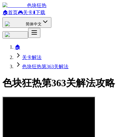
色块狂热
🏠
首页
🎮
关卡
⬇️
下载
简体中文
🏠
关卡解法
色块狂热第363关解法
色块狂热第363关解法攻略