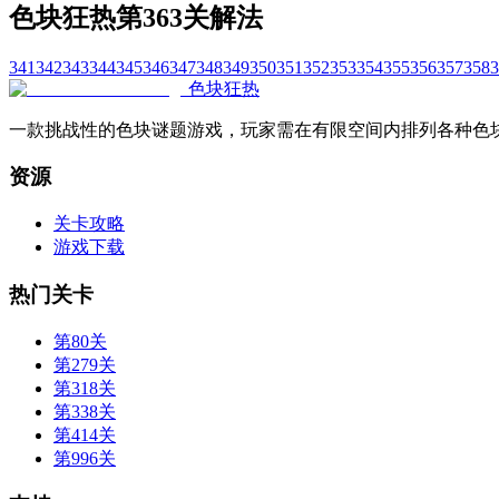
色块狂热第363关解法
341
342
343
344
345
346
347
348
349
350
351
352
353
354
355
356
357
358
3
色块狂热
一款挑战性的色块谜题游戏，玩家需在有限空间内排列各种色
资源
关卡攻略
游戏下载
热门关卡
第80关
第279关
第318关
第338关
第414关
第996关