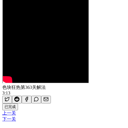
色块狂热第363关解法
3:13
已完成
上一关
下一关