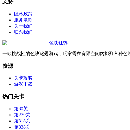
支持
隐私政策
服务条款
关于我们
联系我们
色块狂热
一款挑战性的色块谜题游戏，玩家需在有限空间内排列各种色
资源
关卡攻略
游戏下载
热门关卡
第80关
第279关
第318关
第338关