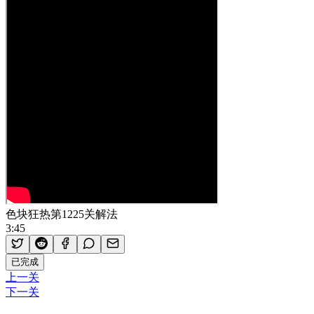
色块狂热第1225关解法
3:45
已完成
上一关
下一关