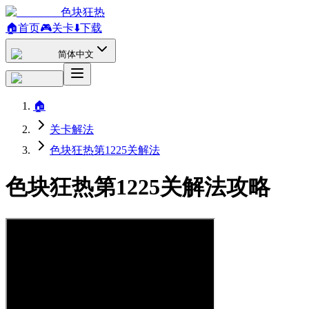
色块狂热
🏠
首页
🎮
关卡
⬇️
下载
简体中文
🏠
关卡解法
色块狂热第1225关解法
色块狂热第1225关解法攻略