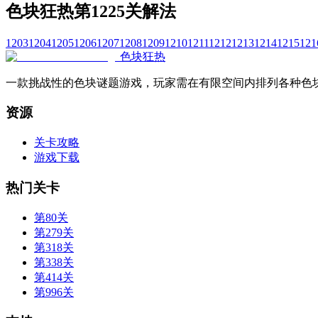
色块狂热第1225关解法
1203
1204
1205
1206
1207
1208
1209
1210
1211
1212
1213
1214
1215
121
色块狂热
一款挑战性的色块谜题游戏，玩家需在有限空间内排列各种色
资源
关卡攻略
游戏下载
热门关卡
第80关
第279关
第318关
第338关
第414关
第996关