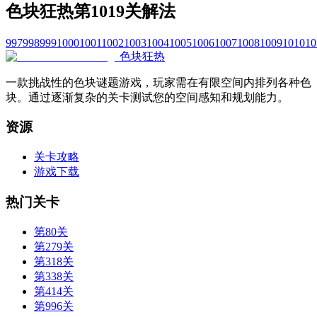
色块狂热第1019关解法
997
998
999
1000
1001
1002
1003
1004
1005
1006
1007
1008
1009
1010
10
色块狂热
一款挑战性的色块谜题游戏，玩家需在有限空间内排列各种色
块。通过逐渐复杂的关卡测试您的空间感知和规划能力。
资源
关卡攻略
游戏下载
热门关卡
第80关
第279关
第318关
第338关
第414关
第996关