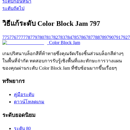
ระดับก่อนหน้า
ระดับถัดไป
วิธีแก้ระดับ Color Block Jam 797
775
776
777
778
779
780
781
782
783
784
785
786
787
788
789
790
791
792
7
Color Block Jam
เกมปริศนาบล็อกสีที่ท้าทายซึ่งคุณจัดเรียงชิ้นส่วนบล็อกสีต่างๆ
ในพื้นที่จำกัด ทดสอบการรับรู้เชิงพื้นที่และทักษะการวางแผน
ของคุณผ่านระดับ Color Block Jam ที่ซับซ้อนมากขึ้นเรื่อยๆ
ทรัพยากร
คู่มือระดับ
ดาวน์โหลดเกม
ระดับยอดนิยม
ระดับ 80