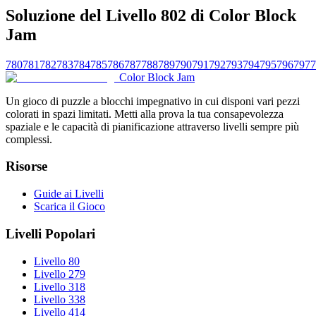
Soluzione del Livello 802 di Color Block
Jam
780
781
782
783
784
785
786
787
788
789
790
791
792
793
794
795
796
797
7
Color Block Jam
Un gioco di puzzle a blocchi impegnativo in cui disponi vari pezzi
colorati in spazi limitati. Metti alla prova la tua consapevolezza
spaziale e le capacità di pianificazione attraverso livelli sempre più
complessi.
Risorse
Guide ai Livelli
Scarica il Gioco
Livelli Popolari
Livello 80
Livello 279
Livello 318
Livello 338
Livello 414