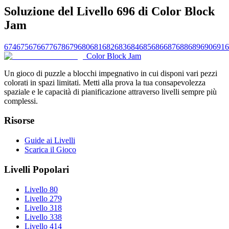
Soluzione del Livello 696 di Color Block
Jam
674
675
676
677
678
679
680
681
682
683
684
685
686
687
688
689
690
691
6
Color Block Jam
Un gioco di puzzle a blocchi impegnativo in cui disponi vari pezzi
colorati in spazi limitati. Metti alla prova la tua consapevolezza
spaziale e le capacità di pianificazione attraverso livelli sempre più
complessi.
Risorse
Guide ai Livelli
Scarica il Gioco
Livelli Popolari
Livello 80
Livello 279
Livello 318
Livello 338
Livello 414