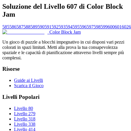
Soluzione del Livello 607 di Color Block
Jam
585
586
587
588
589
590
591
592
593
594
595
596
597
598
599
600
601
602
6
Color Block Jam
Un gioco di puzzle a blocchi impegnativo in cui disponi vari pezzi
colorati in spazi limitati. Metti alla prova la tua consapevolezza
spaziale e le capacità di pianificazione attraverso livelli sempre più
complessi.
Risorse
Guide ai Livelli
Scarica il Gioco
Livelli Popolari
Livello 80
Livello 279
Livello 318
Livello 338
Livello 414