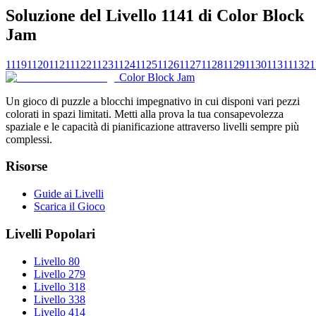
Soluzione del Livello 1141 di Color Block
Jam
1119
1120
1121
1122
1123
1124
1125
1126
1127
1128
1129
1130
1131
1132
1
Color Block Jam
Un gioco di puzzle a blocchi impegnativo in cui disponi vari pezzi
colorati in spazi limitati. Metti alla prova la tua consapevolezza
spaziale e le capacità di pianificazione attraverso livelli sempre più
complessi.
Risorse
Guide ai Livelli
Scarica il Gioco
Livelli Popolari
Livello 80
Livello 279
Livello 318
Livello 338
Livello 414