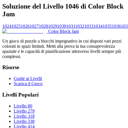
Soluzione del Livello 1046 di Color Block
Jam
1024
1025
1026
1027
1028
1029
1030
1031
1032
1033
1034
1035
1036
103
Color Block Jam
Un gioco di puzzle a blocchi impegnativo in cui disponi vari pezzi
colorati in spazi limitati. Metti alla prova la tua consapevolezza
spaziale e le capacità di pianificazione attraverso livelli sempre più
complessi.
Risorse
Guide ai Livelli
Scarica il Gioco
Livelli Popolari
Livello 80
Livello 279
Livello 318
Livello 338
Livello 414