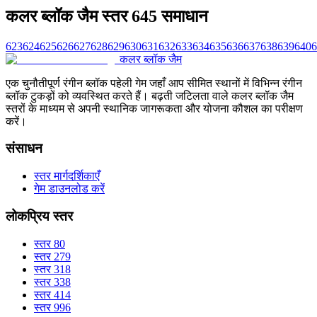
कलर ब्लॉक जैम स्तर 645 समाधान
623
624
625
626
627
628
629
630
631
632
633
634
635
636
637
638
639
640
6
कलर ब्लॉक जैम
एक चुनौतीपूर्ण रंगीन ब्लॉक पहेली गेम जहाँ आप सीमित स्थानों में विभिन्न रंगीन
ब्लॉक टुकड़ों को व्यवस्थित करते हैं। बढ़ती जटिलता वाले कलर ब्लॉक जैम
स्तरों के माध्यम से अपनी स्थानिक जागरूकता और योजना कौशल का परीक्षण
करें।
संसाधन
स्तर मार्गदर्शिकाएँ
गेम डाउनलोड करें
लोकप्रिय स्तर
स्तर 80
स्तर 279
स्तर 318
स्तर 338
स्तर 414
स्तर 996