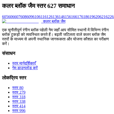
कलर ब्लॉक जैम स्तर 627 समाधान
605
606
607
608
609
610
611
612
613
614
615
616
617
618
619
620
621
622
6
कलर ब्लॉक जैम
एक चुनौतीपूर्ण रंगीन ब्लॉक पहेली गेम जहाँ आप सीमित स्थानों में विभिन्न रंगीन
ब्लॉक टुकड़ों को व्यवस्थित करते हैं। बढ़ती जटिलता वाले कलर ब्लॉक जैम
स्तरों के माध्यम से अपनी स्थानिक जागरूकता और योजना कौशल का परीक्षण
करें।
संसाधन
स्तर मार्गदर्शिकाएँ
गेम डाउनलोड करें
लोकप्रिय स्तर
स्तर 80
स्तर 279
स्तर 318
स्तर 338
स्तर 414
स्तर 996