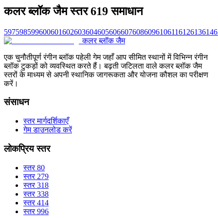
कलर ब्लॉक जैम स्तर 619 समाधान
597
598
599
600
601
602
603
604
605
606
607
608
609
610
611
612
613
614
6
कलर ब्लॉक जैम
एक चुनौतीपूर्ण रंगीन ब्लॉक पहेली गेम जहाँ आप सीमित स्थानों में विभिन्न रंगीन
ब्लॉक टुकड़ों को व्यवस्थित करते हैं। बढ़ती जटिलता वाले कलर ब्लॉक जैम
स्तरों के माध्यम से अपनी स्थानिक जागरूकता और योजना कौशल का परीक्षण
करें।
संसाधन
स्तर मार्गदर्शिकाएँ
गेम डाउनलोड करें
लोकप्रिय स्तर
स्तर 80
स्तर 279
स्तर 318
स्तर 338
स्तर 414
स्तर 996