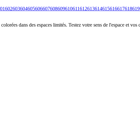
01
602
603
604
605
606
607
608
609
610
611
612
613
614
615
616
617
618
619
colorées dans des espaces limités. Testez votre sens de l'espace et vos 