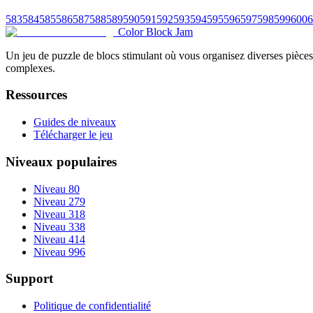
583
584
585
586
587
588
589
590
591
592
593
594
595
596
597
598
599
600
6
Color Block Jam
Un jeu de puzzle de blocs stimulant où vous organisez diverses pièces 
complexes.
Ressources
Guides de niveaux
Télécharger le jeu
Niveaux populaires
Niveau 80
Niveau 279
Niveau 318
Niveau 338
Niveau 414
Niveau 996
Support
Politique de confidentialité