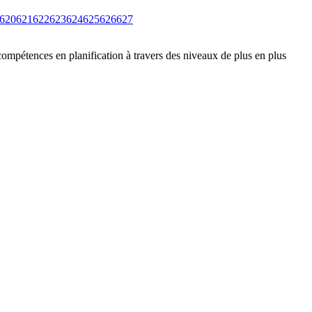
620
621
622
623
624
625
626
627
compétences en planification à travers des niveaux de plus en plus