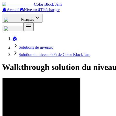
Color Block Jam
🏠
Accueil
🎮
Niveaux
⬇️
Télécharger
Français
🏠
Solutions de niveaux
Solution du niveau 605 de Color Block Jam
Walkthrough solution du niveau