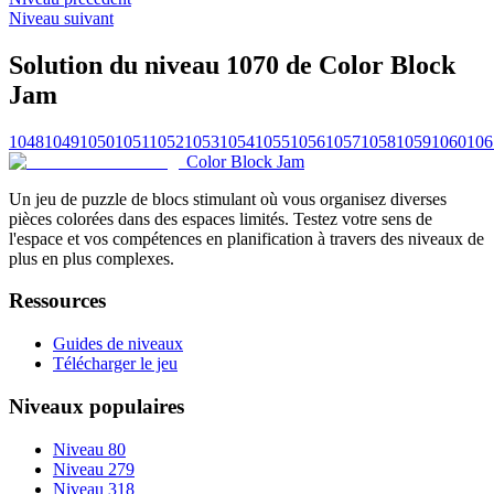
Niveau suivant
Solution du niveau 1070 de Color Block
Jam
1048
1049
1050
1051
1052
1053
1054
1055
1056
1057
1058
1059
1060
106
Color Block Jam
Un jeu de puzzle de blocs stimulant où vous organisez diverses
pièces colorées dans des espaces limités. Testez votre sens de
l'espace et vos compétences en planification à travers des niveaux de
plus en plus complexes.
Ressources
Guides de niveaux
Télécharger le jeu
Niveaux populaires
Niveau 80
Niveau 279
Niveau 318