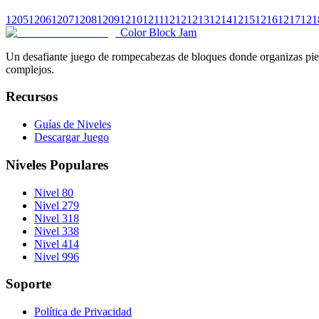
1205
1206
1207
1208
1209
1210
1211
1212
1213
1214
1215
1216
1217
121
Color Block Jam
Un desafiante juego de rompecabezas de bloques donde organizas pieza
complejos.
Recursos
Guías de Niveles
Descargar Juego
Niveles Populares
Nivel 80
Nivel 279
Nivel 318
Nivel 338
Nivel 414
Nivel 996
Soporte
Política de Privacidad