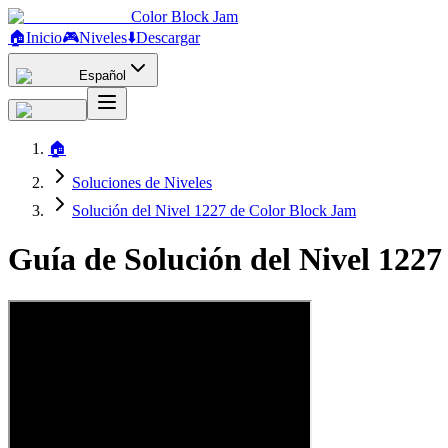
Color Block Jam
🏠
Inicio
🎮
Niveles
⬇️
Descargar
Español
🏠
Soluciones de Niveles
Solución del Nivel 1227 de Color Block Jam
Guía de Solución del Nivel 122