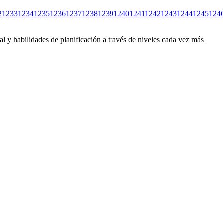
2
1233
1234
1235
1236
1237
1238
1239
1240
1241
1242
1243
1244
1245
124
l y habilidades de planificación a través de niveles cada vez más