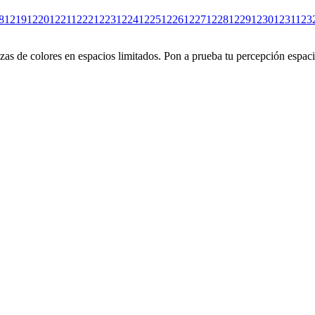
8
1219
1220
1221
1222
1223
1224
1225
1226
1227
1228
1229
1230
1231
123
s de colores en espacios limitados. Pon a prueba tu percepción espacia