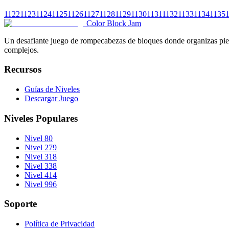
1122
1123
1124
1125
1126
1127
1128
1129
1130
1131
1132
1133
1134
1135
Color Block Jam
Un desafiante juego de rompecabezas de bloques donde organizas pieza
complejos.
Recursos
Guías de Niveles
Descargar Juego
Niveles Populares
Nivel 80
Nivel 279
Nivel 318
Nivel 338
Nivel 414
Nivel 996
Soporte
Política de Privacidad