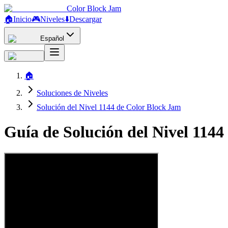
Color Block Jam
🏠
Inicio
🎮
Niveles
⬇️
Descargar
Español
🏠
Soluciones de Niveles
Solución del Nivel 1144 de Color Block Jam
Guía de Solución del Nivel 114