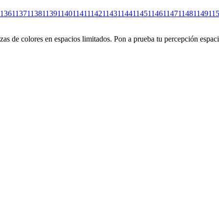
1136
1137
1138
1139
1140
1141
1142
1143
1144
1145
1146
1147
1148
1149
11
s de colores en espacios limitados. Pon a prueba tu percepción espacia