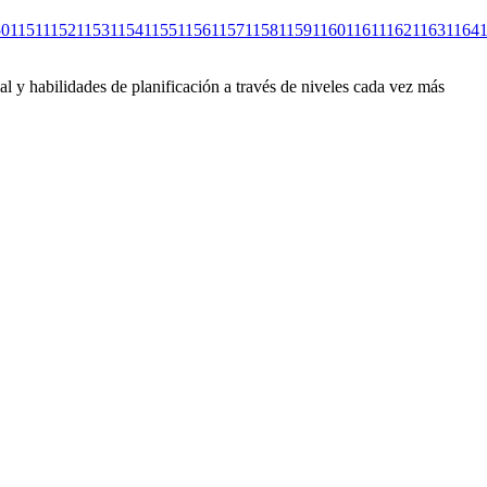
50
1151
1152
1153
1154
1155
1156
1157
1158
1159
1160
1161
1162
1163
1164
l y habilidades de planificación a través de niveles cada vez más