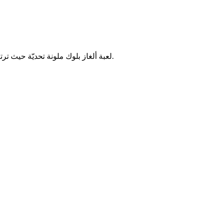
لعبة ألغاز بلوك ملونة تحديّة حيث ترتب قطع البلوكات الملونة في مساحات محدودة. اختبر وعيك المكاني ومهارات التخطيط من خلال مستويات كولور بلوك جام المتزايدة التعقيد.