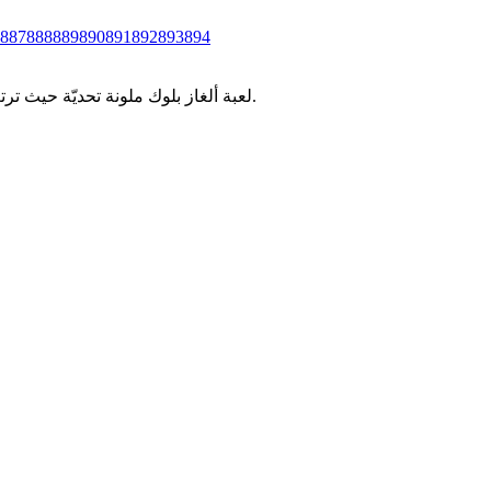
887
888
889
890
891
892
893
894
لعبة ألغاز بلوك ملونة تحديّة حيث ترتب قطع البلوكات الملونة في مساحات محدودة. اختبر وعيك المكاني ومهارات التخطيط من خلال مستويات كولور بلوك جام المتزايدة التعقيد.