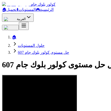
كولور بلوك جام
الرئيسية
🎮
المستويات
⬇️
تحميل
🏠
العربية
🏠
حلول المستويات
حل مستوى كولور بلوك جام 607
 حل مستوى كولور بلوك جام 607