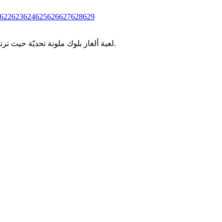
622
623
624
625
626
627
628
629
لعبة ألغاز بلوك ملونة تحديّة حيث ترتب قطع البلوكات الملونة في مساحات محدودة. اختبر وعيك المكاني ومهارات التخطيط من خلال مستويات كولور بلوك جام المتزايدة التعقيد.