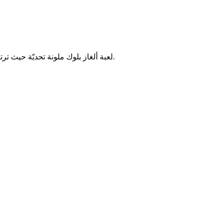
لعبة ألغاز بلوك ملونة تحديّة حيث ترتب قطع البلوكات الملونة في مساحات محدودة. اختبر وعيك المكاني ومهارات التخطيط من خلال مستويات كولور بلوك جام المتزايدة التعقيد.