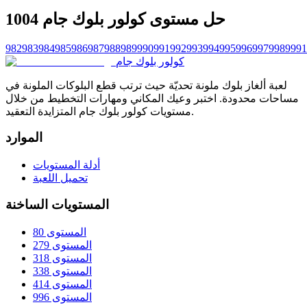
حل مستوى كولور بلوك جام 1004
982
983
984
985
986
987
988
989
990
991
992
993
994
995
996
997
998
999
1
كولور بلوك جام
لعبة ألغاز بلوك ملونة تحديّة حيث ترتب قطع البلوكات الملونة في
مساحات محدودة. اختبر وعيك المكاني ومهارات التخطيط من خلال
مستويات كولور بلوك جام المتزايدة التعقيد.
الموارد
أدلة المستويات
تحميل اللعبة
المستويات الساخنة
المستوى 80
المستوى 279
المستوى 318
المستوى 338
المستوى 414
المستوى 996