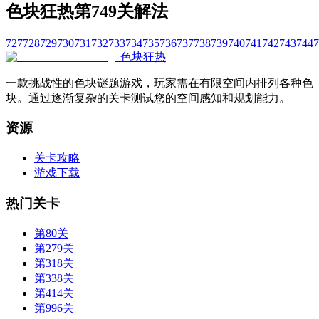
色块狂热第749关解法
727
728
729
730
731
732
733
734
735
736
737
738
739
740
741
742
743
744
7
色块狂热
一款挑战性的色块谜题游戏，玩家需在有限空间内排列各种色
块。通过逐渐复杂的关卡测试您的空间感知和规划能力。
资源
关卡攻略
游戏下载
热门关卡
第80关
第279关
第318关
第338关
第414关
第996关