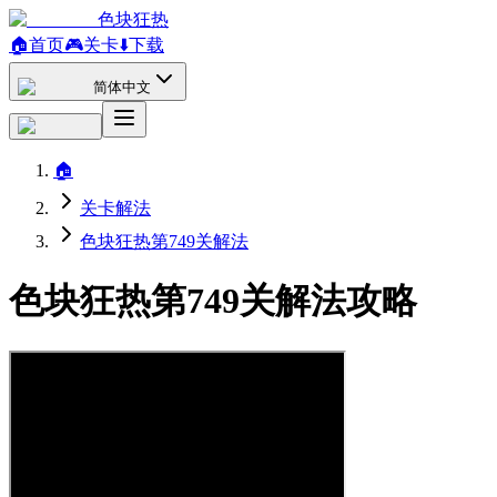
色块狂热
🏠
首页
🎮
关卡
⬇️
下载
简体中文
🏠
关卡解法
色块狂热第749关解法
色块狂热第749关解法攻略