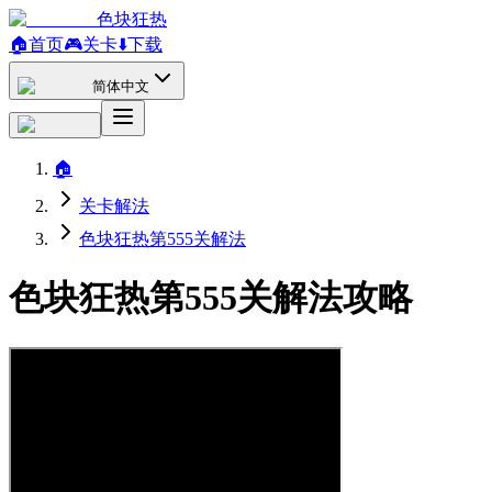
色块狂热
🏠
首页
🎮
关卡
⬇️
下载
简体中文
🏠
关卡解法
色块狂热第555关解法
色块狂热第555关解法攻略