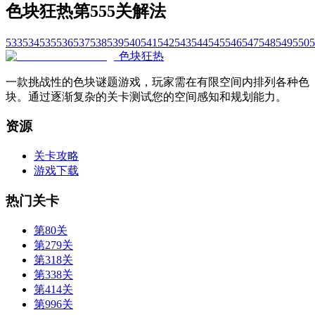
色块狂热第555关解法
533
534
535
536
537
538
539
540
541
542
543
544
545
546
547
548
549
550
5
色块狂热
一款挑战性的色块谜题游戏，玩家需在有限空间内排列各种色
块。通过逐渐复杂的关卡测试您的空间感知和规划能力。
资源
关卡攻略
游戏下载
热门关卡
第80关
第279关
第318关
第338关
第414关
第996关