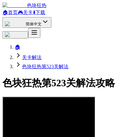
色块狂热
🏠
首页
🎮
关卡
⬇️
下载
简体中文
🏠
关卡解法
色块狂热第523关解法
色块狂热第523关解法攻略