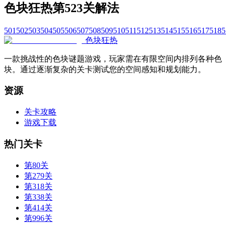
色块狂热第523关解法
501
502
503
504
505
506
507
508
509
510
511
512
513
514
515
516
517
518
5
色块狂热
一款挑战性的色块谜题游戏，玩家需在有限空间内排列各种色
块。通过逐渐复杂的关卡测试您的空间感知和规划能力。
资源
关卡攻略
游戏下载
热门关卡
第80关
第279关
第318关
第338关
第414关
第996关