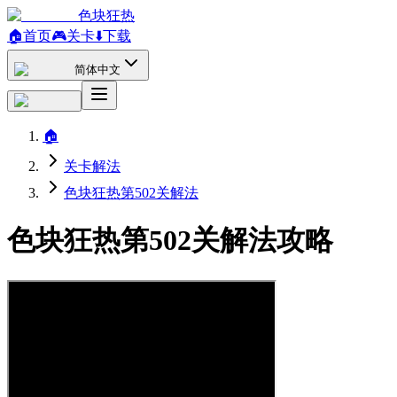
色块狂热
🏠
首页
🎮
关卡
⬇️
下载
简体中文
🏠
关卡解法
色块狂热第502关解法
色块狂热第502关解法攻略