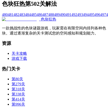
色块狂热第502关解法
480
481
482
483
484
485
486
487
488
489
490
491
492
493
494
495
496
497
4
色块狂热
一款挑战性的色块谜题游戏，玩家需在有限空间内排列各种色
块。通过逐渐复杂的关卡测试您的空间感知和规划能力。
资源
关卡攻略
游戏下载
热门关卡
第80关
第279关
第318关
第338关
第414关
第996关