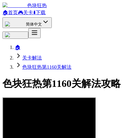
色块狂热
🏠
首页
🎮
关卡
⬇️
下载
简体中文
🏠
关卡解法
色块狂热第1160关解法
色块狂热第1160关解法攻略