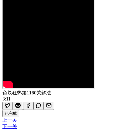
色块狂热第1160关解法
3:11
已完成
上一关
下一关