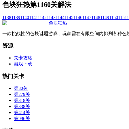
色块狂热第1160关解法
1138
1139
1140
1141
1142
1143
1144
1145
1146
1147
1148
1149
1150
1151
1
色块狂热
一款挑战性的色块谜题游戏，玩家需在有限空间内排列各种色
资源
关卡攻略
游戏下载
热门关卡
第80关
第279关
第318关
第338关
第414关
第996关