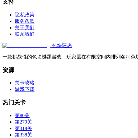
支持
隐私政策
服务条款
关于我们
联系我们
色块狂热
一款挑战性的色块谜题游戏，玩家需在有限空间内排列各种色
资源
关卡攻略
游戏下载
热门关卡
第80关
第279关
第318关
第338关