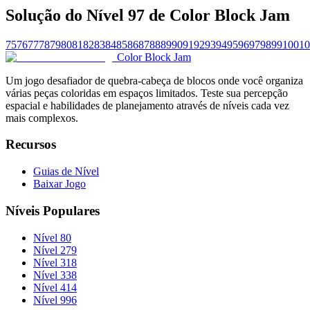
Solução do Nível 97 de Color Block Jam
75
76
77
78
79
80
81
82
83
84
85
86
87
88
89
90
91
92
93
94
95
96
97
98
99
100
10
Color Block Jam
Um jogo desafiador de quebra-cabeça de blocos onde você organiza
várias peças coloridas em espaços limitados. Teste sua percepção
espacial e habilidades de planejamento através de níveis cada vez
mais complexos.
Recursos
Guias de Nível
Baixar Jogo
Níveis Populares
Nível 80
Nível 279
Nível 318
Nível 338
Nível 414
Nível 996