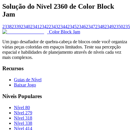
Solução do Nível 2360 de Color Block
Jam
2338
2339
2340
2341
2342
2343
2344
2345
2346
2347
2348
2349
2350
235
Color Block Jam
Um jogo desafiador de quebra-cabeça de blocos onde você organiza
várias peças coloridas em espaços limitados. Teste sua percepção
espacial e habilidades de planejamento através de níveis cada vez
mais complexos.
Recursos
Guias de Nível
Baixar Jogo
Níveis Populares
Nível 80
Nível 279
Nível 318
Nível 338
Nível 414