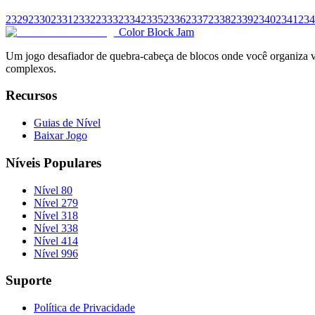
2329
2330
2331
2332
2333
2334
2335
2336
2337
2338
2339
2340
2341
234
Color Block Jam
Um jogo desafiador de quebra-cabeça de blocos onde você organiza vár
complexos.
Recursos
Guias de Nível
Baixar Jogo
Níveis Populares
Nível 80
Nível 279
Nível 318
Nível 338
Nível 414
Nível 996
Suporte
Política de Privacidade