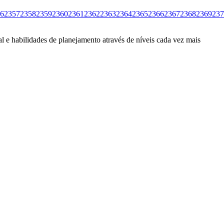
6
2357
2358
2359
2360
2361
2362
2363
2364
2365
2366
2367
2368
2369
237
l e habilidades de planejamento através de níveis cada vez mais