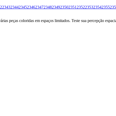
2
2343
2344
2345
2346
2347
2348
2349
2350
2351
2352
2353
2354
2355
235
ias peças coloridas em espaços limitados. Teste sua percepção espacia