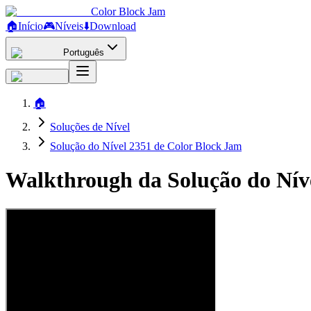
Color Block Jam
🏠
Início
🎮
Níveis
⬇️
Download
Português
🏠
Soluções de Nível
Solução do Nível 2351 de Color Block Jam
Walkthrough da Solução do Nív