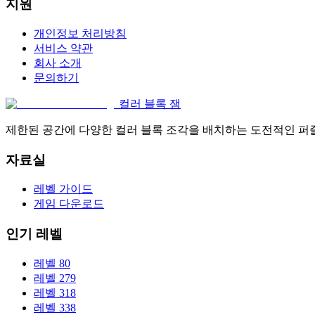
지원
개인정보 처리방침
서비스 약관
회사 소개
문의하기
컬러 블록 잼
제한된 공간에 다양한 컬러 블록 조각을 배치하는 도전적인 퍼
자료실
레벨 가이드
게임 다운로드
인기 레벨
레벨 80
레벨 279
레벨 318
레벨 338