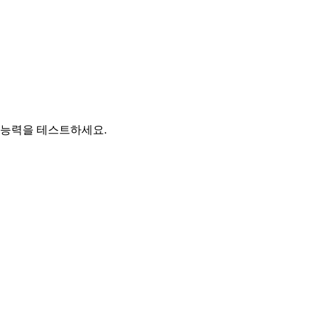
 능력을 테스트하세요.