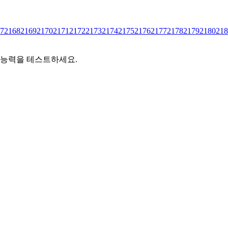
7
2168
2169
2170
2171
2172
2173
2174
2175
2176
2177
2178
2179
2180
218
 능력을 테스트하세요.