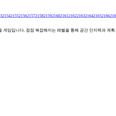
3
2154
2155
2156
2157
2158
2159
2160
2161
2162
2163
2164
2165
2166
216
즐 게임입니다. 점점 복잡해지는 레벨을 통해 공간 인지력과 계획