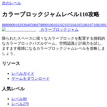
次のレベル
カラーブロックジャムレベル110攻略
88
89
90
91
92
93
94
95
96
97
98
99
100
101
102
103
104
105
106
107
108
109
1
カラーブロックジャム
限られたスペースに様々なカラーブロックを配置する挑戦的
なカラーブロックパズルゲーム。空間認識と計画力を試し、
ますます複雑になるカラーブロックジャムレベルを攻略しま
しょう。
リソース
レベルガイド
ゲームをダウンロード
人気レベル
レベル80
レベル279