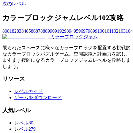
次のレベル
カラーブロックジャムレベル102攻略
80
81
82
83
84
85
86
87
88
89
90
91
92
93
94
95
96
97
98
99
100
101
102
103
104
カラーブロックジャム
限られたスペースに様々なカラーブロックを配置する挑戦的
なカラーブロックパズルゲーム。空間認識と計画力を試し、
ますます複雑になるカラーブロックジャムレベルを攻略しま
しょう。
リソース
レベルガイド
ゲームをダウンロード
人気レベル
レベル80
レベル279