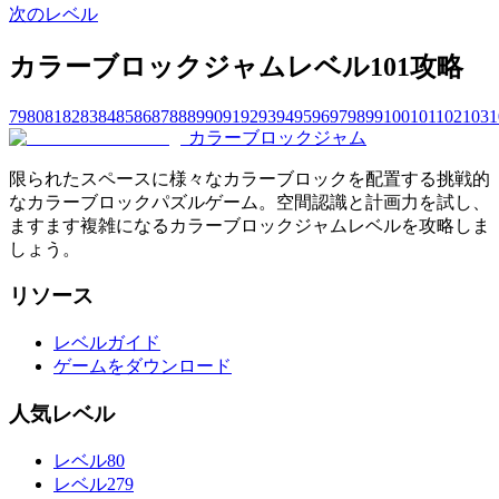
次のレベル
カラーブロックジャムレベル101攻略
79
80
81
82
83
84
85
86
87
88
89
90
91
92
93
94
95
96
97
98
99
100
101
102
103
1
カラーブロックジャム
限られたスペースに様々なカラーブロックを配置する挑戦的
なカラーブロックパズルゲーム。空間認識と計画力を試し、
ますます複雑になるカラーブロックジャムレベルを攻略しま
しょう。
リソース
レベルガイド
ゲームをダウンロード
人気レベル
レベル80
レベル279