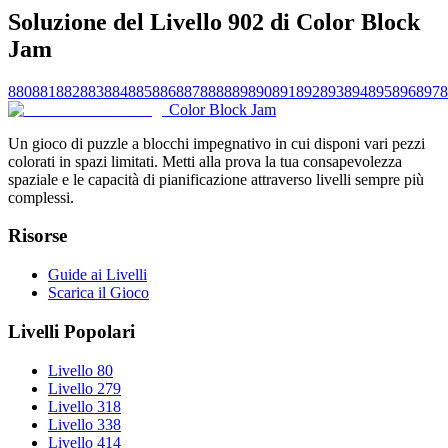
Soluzione del Livello 902 di Color Block
Jam
880
881
882
883
884
885
886
887
888
889
890
891
892
893
894
895
896
897
8
Color Block Jam
Un gioco di puzzle a blocchi impegnativo in cui disponi vari pezzi
colorati in spazi limitati. Metti alla prova la tua consapevolezza
spaziale e le capacità di pianificazione attraverso livelli sempre più
complessi.
Risorse
Guide ai Livelli
Scarica il Gioco
Livelli Popolari
Livello 80
Livello 279
Livello 318
Livello 338
Livello 414