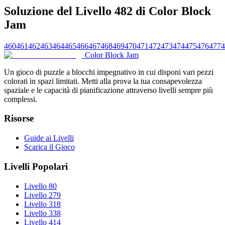
Soluzione del Livello 482 di Color Block
Jam
460
461
462
463
464
465
466
467
468
469
470
471
472
473
474
475
476
477
4
Color Block Jam
Un gioco di puzzle a blocchi impegnativo in cui disponi vari pezzi
colorati in spazi limitati. Metti alla prova la tua consapevolezza
spaziale e le capacità di pianificazione attraverso livelli sempre più
complessi.
Risorse
Guide ai Livelli
Scarica il Gioco
Livelli Popolari
Livello 80
Livello 279
Livello 318
Livello 338
Livello 414