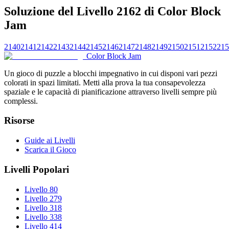
Soluzione del Livello 2162 di Color Block
Jam
2140
2141
2142
2143
2144
2145
2146
2147
2148
2149
2150
2151
2152
215
Color Block Jam
Un gioco di puzzle a blocchi impegnativo in cui disponi vari pezzi
colorati in spazi limitati. Metti alla prova la tua consapevolezza
spaziale e le capacità di pianificazione attraverso livelli sempre più
complessi.
Risorse
Guide ai Livelli
Scarica il Gioco
Livelli Popolari
Livello 80
Livello 279
Livello 318
Livello 338
Livello 414