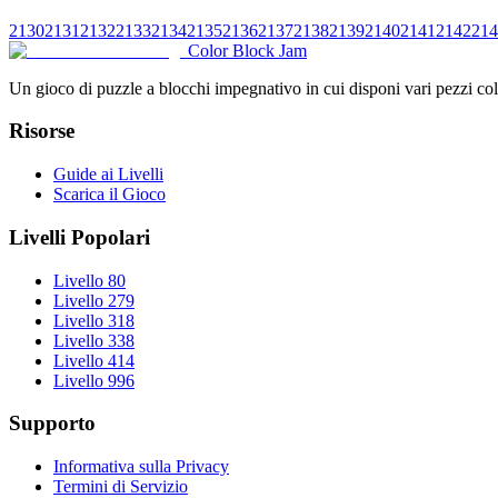
2130
2131
2132
2133
2134
2135
2136
2137
2138
2139
2140
2141
2142
214
Color Block Jam
Un gioco di puzzle a blocchi impegnativo in cui disponi vari pezzi color
Risorse
Guide ai Livelli
Scarica il Gioco
Livelli Popolari
Livello 80
Livello 279
Livello 318
Livello 338
Livello 414
Livello 996
Supporto
Informativa sulla Privacy
Termini di Servizio