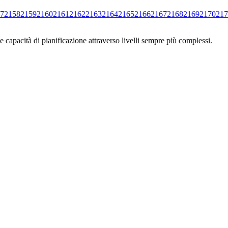
7
2158
2159
2160
2161
2162
2163
2164
2165
2166
2167
2168
2169
2170
217
e capacità di pianificazione attraverso livelli sempre più complessi.