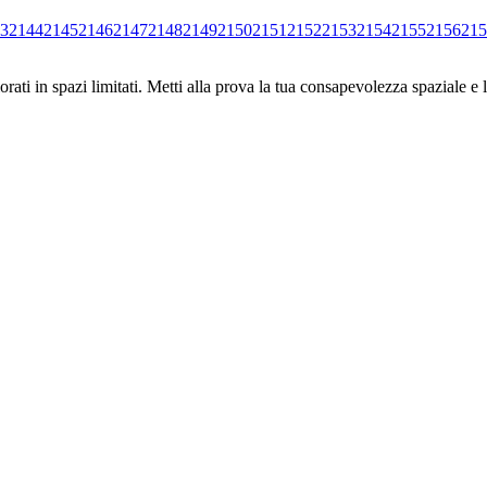
3
2144
2145
2146
2147
2148
2149
2150
2151
2152
2153
2154
2155
2156
215
ati in spazi limitati. Metti alla prova la tua consapevolezza spaziale e l