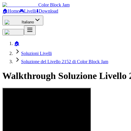
Color Block Jam
🏠
Home
🎮
Livelli
⬇️
Download
Italiano
🏠
Soluzioni Livelli
Soluzione del Livello 2152 di Color Block Jam
Walkthrough Soluzione Livello 