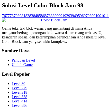
Solusi Level Color Block Jam 98
76
77
78
79
80
81
82
83
84
85
86
87
88
89
90
91
92
93
94
95
96
97
98
99
100
101
1
Color Block Jam
Game teka-teki blok warna yang menantang di mana Anda
mengatur berbagai potongan blok warna dalam ruang terbatas. Uji
kesadaran spasial dan keterampilan perencanaan Anda melalui level
Color Block Jam yang semakin kompleks.
Sumber Daya
Panduan Level
Unduh Game
Level Populer
Level 80
Level 279
Level 318
Level 338
Level 414
Level 996